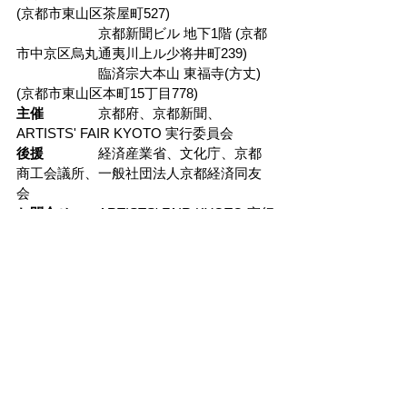
(京都市東山区茶屋町527)
　　　　　　京都新聞ビル 地下1階 (京都
市中京区烏丸通夷川上ル少将井町239)
　　　　　　臨済宗大本山 東福寺(方丈)
(京都市東山区本町15丁目778)
主催　　　　
京都府、京都新聞、
ARTISTS' FAIR KYOTO 実行委員会
後援　　　　
経済産業省、文化庁、京都
商工会議所、一般社団法人京都経済同友
会
お問合せ　　
ARTISTS' FAIR KYOTO 実行
委員会事務局
　　　　　　Tel:0120−068−330 (対応時
間:10−17時)
　　　　　　E-MAIL : 
info@afk2025.com
公式サイト
https://artists-fair.kyoto/
チケットの購入はこちら