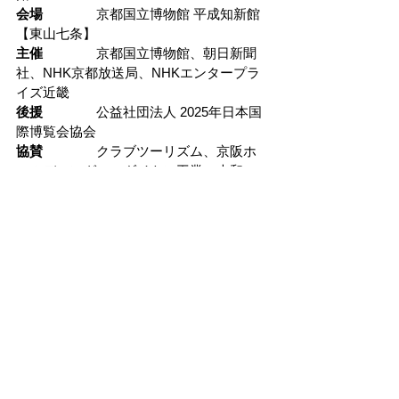
会場　　　　
京都国立博物館 平成知新館
【東山七条】
ュージアム at CREVIA
主催　　　　
京都国立博物館、朝日新聞
社、NHK京都放送局、NHKエンタープラ
イズ近畿
後援　　　　
公益社団法人 2025年日本国
際博覧会協会
協賛　　　　
クラブツーリズム、京阪ホ
ールディングス、ダイキン工業、大和ハ
ウス工業、竹中工務店、　　
　　　　　　NISSHA
協力　　　　
日本航空
お問合せ　　
075-525-2473(テレホンサー
ビス)
公式サイト　
https://rutsubo2025.jp/
※
チケットの販売は終了いたしました。
隐私政策
基于特定商业交易法的注释