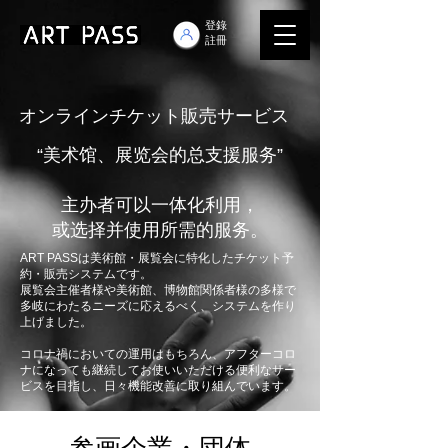
登錄
註冊
​オンラインチケット販売サービス
“美术馆、展览会的总支援服务”
主办者可以一体化利用，
或选择并使用所需的服务。
ART PASSは美術館・展覧会に特化したチケット予
約・販売システムです。
展覧会主催者様や美術館、博物館関係者様の多様で
多岐にわたるニーズに応えるべく、システムを作り
上げました。
コロナ禍においての運用はもちろん、アフターコロ
ナになっても継続してお使いいただける便利なサー
ビスを目指し、日々機能改善に取り組んでいます。