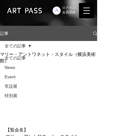
ログイン
会員登録
記事
全ての記事
マリー・アントワネット・スタイル（横浜美術
全ての記事
館）
News
Event
常設展
特別展
【覧会名】