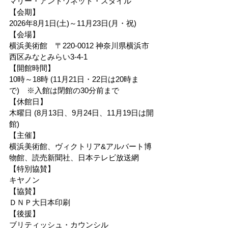
マリー・アントワネット・スタイル
【会期】
2026年8月1日(土)～11月23日(月・祝)
【会場】
横浜美術館　〒220-0012 神奈川県横浜市
西区みなとみらい3-4-1
【開館時間】
10時～18時 (11月21日・22日は20時ま
で)　※入館は閉館の30分前まで
【休館日】
木曜日 (8月13日、9月24日、11月19日は開
館)
【主催】
横浜美術館、ヴィクトリア&アルバート博
物館、読売新聞社、日本テレビ放送網
【特別協賛】
キヤノン
【協賛】
ＤＮＰ大日本印刷
【後援】
ブリティッシュ・カウンシル