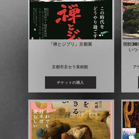
『禅とジブリ』京都展
開館3
いつ
京都市京セラ美術館
ア
チケットの購入