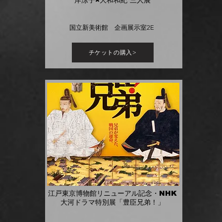
岸涼子×大和和紀 三人展
国立新美術館 企画展示室2E
チケットの購入>
江戸東京博物館リニューアル記念・NHK
大河ドラマ特別展「豊臣兄弟！」