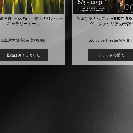
 絵画展 ー花の声、果実のひかりー
永遠なるガウディ〜VRで辿る
ギャラリートーク
ダ・ファミリアの奇跡
高島屋大阪店6階 美術画廊
Storydive Theater WAHH
販売は終了しました
チケットの購入>