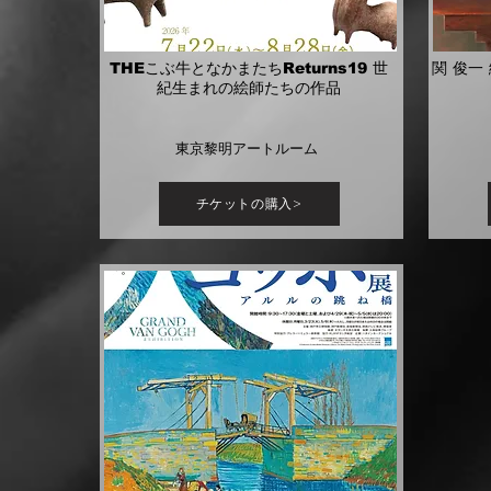
THEこぶ牛となかまたちReturns19 世
関 俊一
紀生まれの絵師たちの作品
東京黎明アートルーム
チケットの購入>