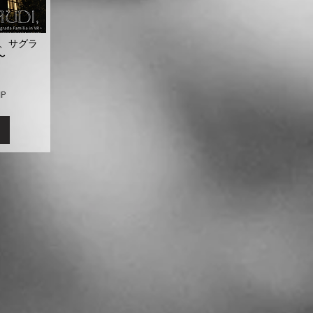
、サグラ
〜
HP