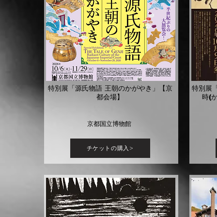
特別展「源氏物語 王朝のかがやき」【京
特別展
都会場】
時(
京都国立博物館
チケットの購入>