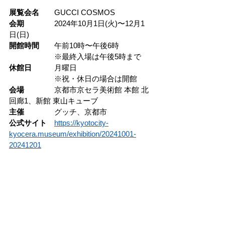
展覧会名
GUCCI COSMOS
会期　　　　
2024年10月1日(火)〜12月1
日(日)
開館時間　　
午前10時〜午後6時
※最終入場は午後5時まで
休館日　　　
月曜日
　　　　　　※祝・休日の場合は開館
会場　　　　
京都市京セラ美術館 本館 北
回廊1、新館 東山キューブ
主催　　　　
グッチ、京都市
公式サイト
https://kyotocity-
kyocera.museum/exhibition/20241001-
20241201
チケットの購入はこちら
隐私政策