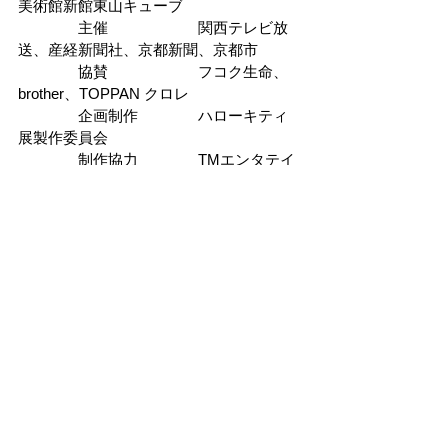
美術館新館東山キューブ
　　　　主催　　　　　　関西テレビ放
送、産経新聞社、京都新聞、京都市
　　　　協賛　　　　　　フコク生命、
brother、TOPPAN クロレ
　　　　企画制作　　　　ハローキティ
展製作委員会
　　　　制作協力　　　　TMエンタテイ
ンメント
　　　　お問い合わせ　　京都市京セラ
美術館 075-771-4334 (10:00 ～18:00)
チケットの購入はこちら
隐私政策
基于特定商业交易法的注释
网站使用条款