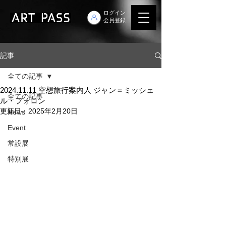
ログイン
会員登録
記事
全ての記事
2024.11.11 空想旅行案内人 ジャン＝ミッシェ
全ての記事
ル・フォロン
更新日：
2025年2月20日
News
Event
常設展
特別展