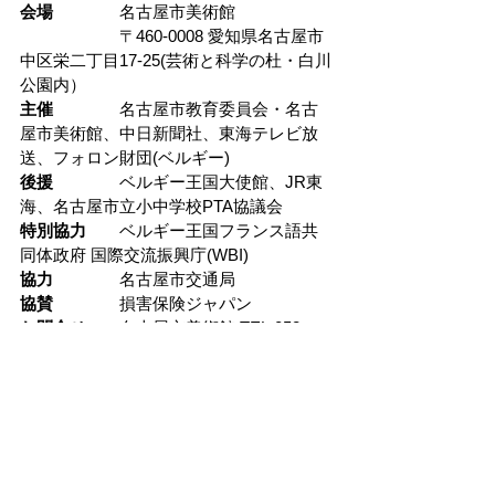
会場　　　　
名古屋市美術館
〒460-0008 愛知県名古屋市
中区栄二丁目17-25(芸術と科学の
杜・白川
公園内）
主催　　　　
名古屋市教育委員会・名古
屋市美術館、中日新聞社、東海テレビ放
送、フォロン財団(ベルギー)
後援　　　　
ベルギー王国大使館、JR東
海、名古屋市立小中学校PTA協議会
特別協力　　
ベルギー王国フランス語共
同体政府 国際交流振興庁(WBI)
協力　　　　
名古屋市交通局
協賛　　　　
損害保険ジャパン
お問合せ　　
名古屋市美術館 TEL:052-
212-0001 FAX:052-212-0005
https://art-
museum.city.nagoya.jp/
公式サイト
https://ourfolon.jp/
公式X
@ourfolon