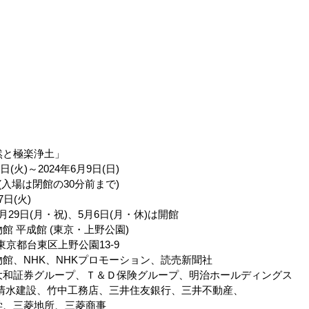
然と極楽浄土」
16日(火)～2024年6月9日(日)
:00 (入場は閉館の30分前まで)
7日(火)
4月29日(月・祝)、5月6日(月・休)は開館
物館 平成館 (東京・上野公園)
712 東京都台東区上野公園13-9
物館、NHK、NHKプロモーション、読売新聞社
、大和証券グループ、Ｔ＆Ｄ保険グループ、明治ホールディングス
、清水建設、竹中工務店、三井住友銀行、三井不動産、
化学、三菱地所、三菱商事