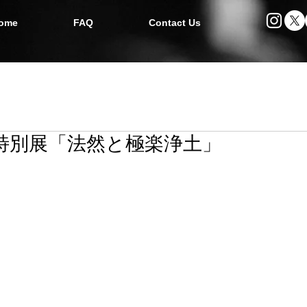
ome
FAQ
Contact Us
.06 特別展「法然と極楽浄土」