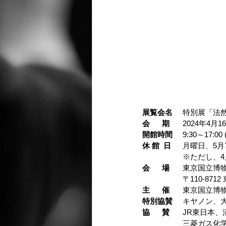
展覧会名
	特別展「法
会      期
	2024年4月
開館時間
	9:30～17
休 館  日
	月曜日、5月
		※ただし、
会      場
	東京国立博
		〒110-8
主      催
	東京国立博
特別協賛
	キヤノン
協      賛
	JR東日本
		三菱ガス