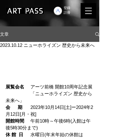
登錄
註冊
文章
2023.10.12 ニューホライズン 歴史から未来へ
展覧会名
	アーツ前橋 開館10周年記念展
		「ニューホライズン 歴史から
未来へ」
会      期
	2023年10月14日[土]ー2024年2
月12日[月・祝]
開館時間
	午前10時～午後6時(入館は午
後5時30分まで)
休 館  日
	水曜日(年末年始の休館は