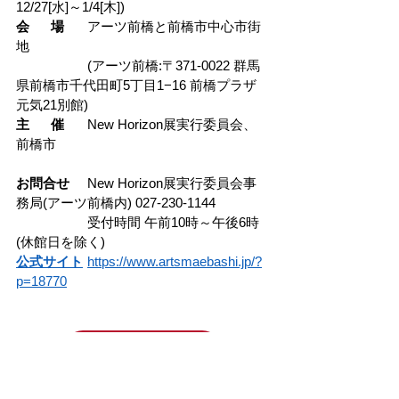
12/27[水]～1/4[木])
会      場
	アーツ前橋と前橋市中心市街
地
		(アーツ前橋:〒371-0022 群馬
県前橋市千代田町5丁目1−16 前橋プラザ
元気21別館)
主      催
	New Horizon展実行委員会、
前橋市
お問合せ
	New Horizon展実行委員会事
務局(アーツ前橋内) 027-230-1144
		受付時間 午前10時～午後6時
(休館日を除く)
公式サイト
	https://www.artsmaebashi.jp/?
p=18770
チケットの購入はこちら