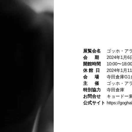
展覧会名
	ゴッホ・アライブ
会      期
	2024年1⽉6
開館時間
	10:00〜
休 館  日
	2024年1⽉1
会      場
	寺⽥倉庫G1
主      催
	ゴッホ・ア
特別協力
	寺⽥倉庫
お問合せ
	キョードー東京
公式サイト
	https://gogh