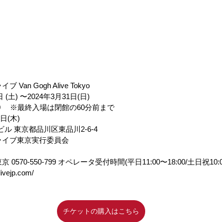
 Van Gogh Alive Tokyo
⽇ (⼟) 〜2024年3⽉31⽇(⽇)
18:00　 ※最終⼊場は閉館の60分前まで
1⽇(⽊)
ビル 東京都品川区東品川2-6-4
ライブ東京実⾏委員会
 0570-550-799 オペレータ受付時間(平⽇11:00〜18:00/⼟⽇祝10:00
alivejp.com/
チケットの購入はこちら