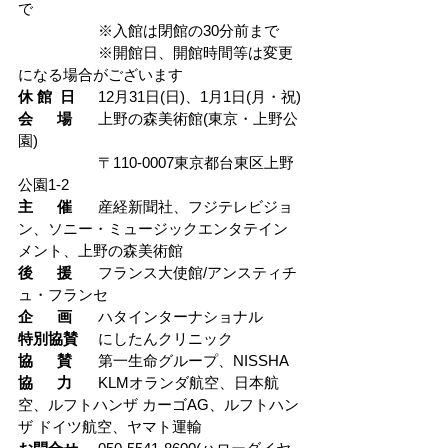
で
		※入館は閉館の30分前まで
		※開館日、開館時間等は変更
になる場合がございます
休 館  日
	12月31日(日)、1月1日(月・祝)
会      場
	上野の森美術館(東京・上野公
園)
		〒110-0007東京都台東区上野
公園1-2
主      催
	産経新聞社、フジテレビジョ
ン、ソニー・ミュージックエンタテイン
メント、上野の森美術館
後      援
	フランス大使館/アンスティチ
ュ・フランセ
企      画
	ハタインターナショナル
特別協賛
	にしたんクリニック
協      賛
	第一生命グループ、NISSHA
協      力
	KLMオランダ航空、日本航
空、ルフトハンザ カーゴAG、ルフトハン
ザ ドイツ航空、ヤマト運輸