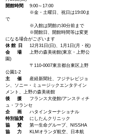
開館時間
	9:00～17:00
		※金・土曜日、祝日は19:00ま
で
		※入館は閉館の30分前まで
		※開館日、開館時間等は変更
になる場合がございます
休 館  日
	12月31日(日)、1月1日(月・祝)
会      場
	上野の森美術館(東京・上野公
園)
		〒110-0007東京都台東区上野
公園1-2
主      催
	産経新聞社、フジテレビジョ
ン、ソニー・ミュージックエンタテイン
メント、上野の森美術館
後      援
	フランス大使館/アンスティチ
ュ・フランセ
企      画
	ハタインターナショナル
特別協賛
	にしたんクリニック
協      賛
	第一生命グループ、NISSHA
協      力
	KLMオランダ航空、日本航