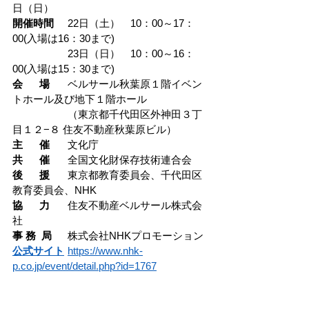
日（日）
開催時間
	22日（土）　10：00～17：
00(入場は16：30まで)　
		23日（日）　10：00～16：
00(入場は15：30まで)
会      場
	ベルサール秋葉原１階イベン
トホール及び地下１階ホール
		（東京都千代田区外神田３丁
目１２−８ 住友不動産秋葉原ビル）
主      催
	文化庁
共      催
	全国文化財保存技術連合会
後      援
	東京都教育委員会、千代田区
教育委員会、NHK
協      力
	住友不動産ベルサール株式会
社
事 務  局
	株式会社NHKプロモーション
公式サイト
	https://www.nhk-
p.co.jp/event/detail.php?id=1767