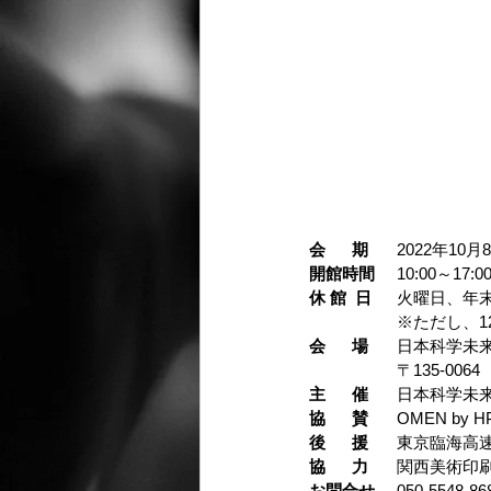
会      期
	2022年1
開館時間
	10:00～
休 館  日
	火曜日、年
		※ただし、
会      場
	日本科学未
		〒135-0
主      催
	日本科学未
協      賛
	OMEN by 
後      援
	東京臨海高
協      力
	関西美術印
お問合せ
	050-554