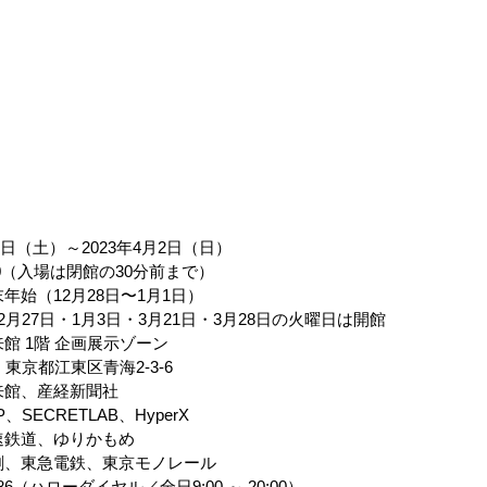
0月8日（土）～2023年4月2日（日）
17:00（入場は閉館の30分前まで）
末年始（12月28日〜1月1日）
12月27日・1月3日・3月21日・3月28日の火曜日は開館
来館 1階 企画展示ゾーン
064　東京都江東区青海2-3-6
来館、産経新聞社
HP、SECRETLAB、HyperX
速鉄道、ゆりかもめ
刷、東急電鉄、東京モノレール
8-8686（ハローダイヤル／全日9:00 ～ 20:00）