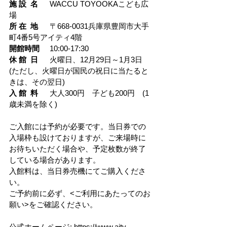
施 設  名
	WACCU TOYOOKAこども広
場
所 在  地
	〒668-0031兵庫県豊岡市大手
町4番5号アイティ4階
開館時間
	10:00-17:30
休 館  日
	火曜日、12月29日～1月3日　
(ただし、火曜日が国民の祝日に当たると
きは、その翌日)
入 館  料
	大人300円　子ども200円　(1
歳未満を除く)
ご入館には予約が必要です。当日券での
入場枠も設けておりますが、ご来場時に
お待ちいただく場合や、予定枚数が終了
している場合があります。
入館料は、当日券売機にてご購入くださ
い。
ご予約前に必ず、<ご利用にあたってのお
願い>をご確認ください。
公式ホームページ: https://www.aity-