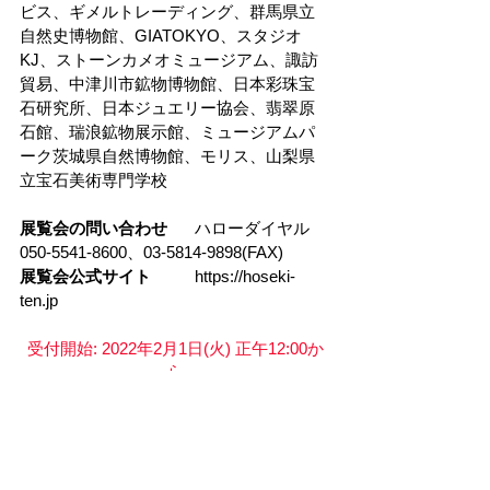
ビス、ギメルトレーディング、群馬県立
自然史博物館、GIATOKYO、スタジオ
KJ、ストーンカメオミュージアム、諏訪
貿易、中津川市鉱物博物館、日本彩珠宝
石研究所、日本ジュエリー協会、翡翠原
石館、瑞浪鉱物展示館、ミュージアムパ
ーク茨城県自然博物館、モリス、山梨県
立宝石美術専門学校
展覧会の問い合わせ
	ハローダイヤル
050-5541-8600、03-5814-9898(FAX)
展覧会公式サイト
	https://hoseki-
ten.jp
受付開始: 2022年2月1日(火) 正午12:00か
ら
入場料(税込)
一般・大学生		2,000円