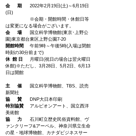
会      期
	2022年2月19日(土)～6月19日
(日)
		※会期・開館時間・休館日等
は変更になる場合がございます。
会      場
	国立科学博物館(東京･上野公
園)東京都台東区上野公園7-20
開館時間
	午前9時～午後5時(入場は閉館
時刻の30分前まで)
休  館 日
	月曜日(祝日の場合は翌火曜日
休館)※ただし、3月28日、5月2日、6月13
日は開館
主      催
	国立科学博物館、TBS、読売
新聞社
協      賛
	DNP大日本印刷
特別協賛
	アルビオンアート、国立西洋
美術館
協      力
	石川町立歴史民俗資料館、ヴ
ァンクリーフ&アーペル、神奈川県立生命
の星・地球博物館、カナダビジネスサー