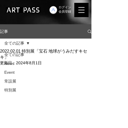
ログイン
会員登録
記事
全ての記事
2022.02.01 特別展「宝石 地球がうみだすキセ
全ての記事
キ」
更新日：
2024年8月1日
News
Event
常設展
特別展