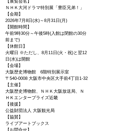
【展覧会名】
ＮＨＫ大河ドラマ特別展「豊臣兄弟！」
【会期】
2026年7月8日(水)～8月31日(月)
【開館時間】
午前9時30分～午後5時(入館は閉館の30分
前まで)
【休館日】
火曜日 ※ただし、8月11日(火・祝)と翌12
日(水)は開館
【会場】
大阪歴史博物館　6階特別展示室
〒540-0008 大阪市中央区大手前4丁目1-32
【主催】
大阪歴史博物館、ＮＨＫ大阪放送局、Ｎ
ＨＫエンタープライズ近畿
【後援】
公益財団法人 大阪観光局
【協賛】
ライブアートブックス
【お問合せ】