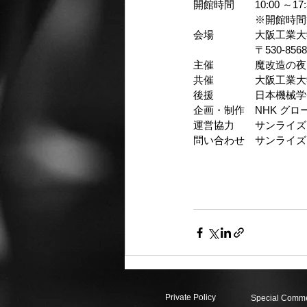
開館時間　　10:00 ～17
　　　　　　※開館時間
会場　　　　大阪工業大学
　　　　　　〒530-856
主催　　　　魔改造の夜 T
共催　　　　大阪工業大
後援　　　　日本機械学
企画・制作　NHK グ
運営協力　　サンライズ
問い合わせ　サンライズプロモー
Private Policy
Special Comme