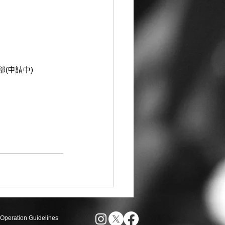
(申請中)
Operation Guidelines