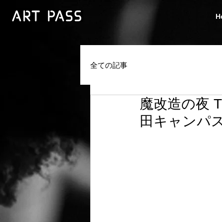
H
全ての記事
魔改造の夜 TH
田キャンパ