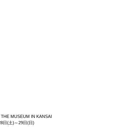
ィアサービス、テレビマンユニオン運営協力サンライズ プロモーシ
0-3337 (平日12:00 ～15:00)
 MUSEUM IN KANSAI
日(土)～29日(日)