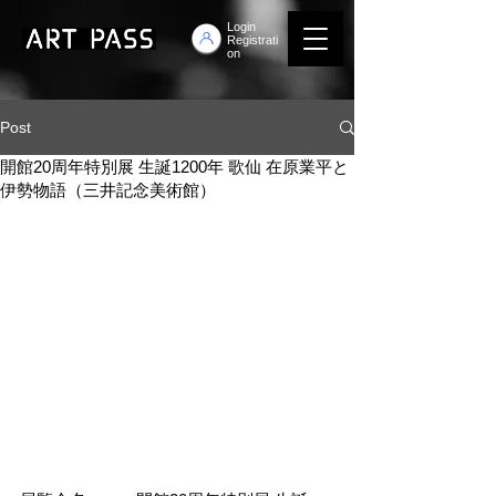
Login
Registrati
on
Post
開館20周年特別展 生誕1200年 歌仙 在原業平と
伊勢物語（三井記念美術館）