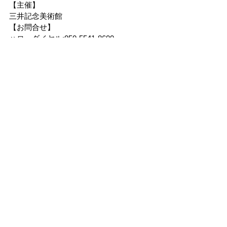
【主催】
三井記念美術館
【お問合せ】
ハローダイヤル:050-5541-8600
1
ウムです
チケットの購入はこちら
。主催三井記念美術館お問合せハローダ
イヤル: 050-5541-8600
隐私政策
基于特定商业交易法的注释
网站使用条款
​ARTPASS服务条款
​SNS運営ガイドライン