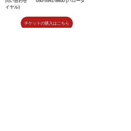
問い合わせ　　050-5541-8600 (ハローダ
イヤル)
チケットの購入はこちら
Private Policy
Special Commercial Code Notation
Website Terms
Terms of Service
SNS Operation Guidelines