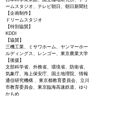
ームスタジオ、テレビ朝日、朝日新聞社
【企画制作】
ドリームスタジオ
【特別協賛】
KDDI
【協賛】
三機工業、ミサワホーム、ヤンマーホー
ルディングス、レンゴー、東京農業大学
【後援】
文部科学省、外務省、環境省、防衛省、
気象庁、海上保安庁、国土地理院、情報
通信研究機構 、東京都教育委員会、立川
市教育委員会、東京臨海高速鉄道、ゆり
かもめ
【協力】
東急電鉄
【お問合せ】
大南極展事務局　TEL： 03-6820-4071
平日 10:00-18:00 (7月1日以降は開館日の
10:00～18:00)