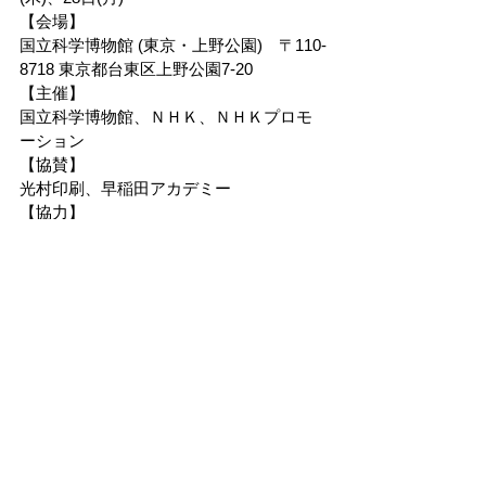
【会場】
国立科学博物館 (東京・上野公園)　〒110-
8718 東京都台東区上野公園7-20
【主催】
国立科学博物館、ＮＨＫ、ＮＨＫプロモ
ーション
【協賛】
光村印刷、早稲田アカデミー
【協力】
新潮社、ZEISS、ブリッジリンク
【お問合せ】
050-5541-8600 (ハローダイヤル)、03-
5814-9898 (FAX)
チケットの購入はこちら
Private Policy