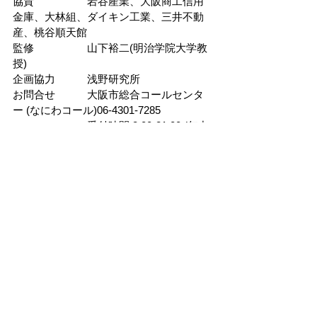
協賛　　　　　岩谷産業、大阪商工信用
金庫、大林組、ダイキン工業、三井不動
産、桃谷順天館
監修　　　　　山下裕二(明治学院大学教
授)
企画協力　　　浅野研究所
お問合せ　　　大阪市総合コールセンタ
ー (なにわコール)06-4301-7285 
　　　　　　　受付時間 8:00-21:00 (年中
無休)
※
チケットの販売は終了いたしまし
た。
Private Policy
Special Commercial Code Notation