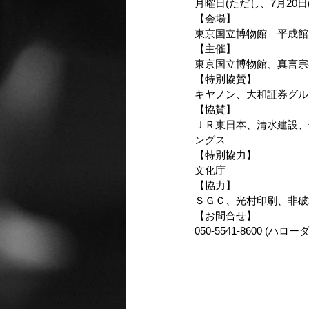
月曜日(ただし、7月20日(
【会場】
東京国立博物館　平成館 (
【主催】
東京国立博物館、真言宗
【特別協賛】
キヤノン、大和証券グル
【協賛】
ＪＲ東日本、清水建設、
ングス
【特別協力】
文化庁
【協力】
ＳＧＣ、光村印刷、非破
【お問合せ】
050-5541-8600 (ハロー