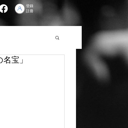
登錄
註冊
の名宝」