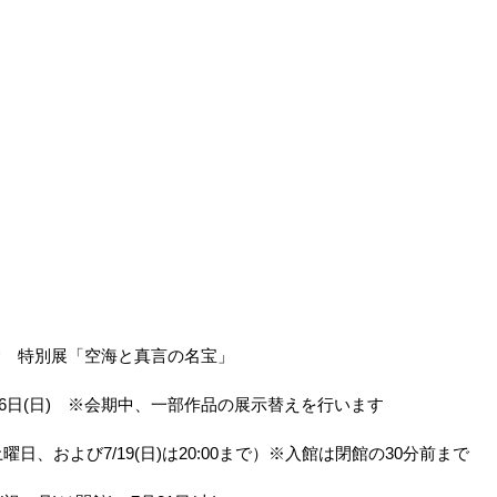
記念　特別展「空海と真言の名宝」
～9月6日(日)　※会期中、一部作品の展示替えを行います
・土曜日、および7/19(日)は20:00まで）※入館は閉館の30分前まで