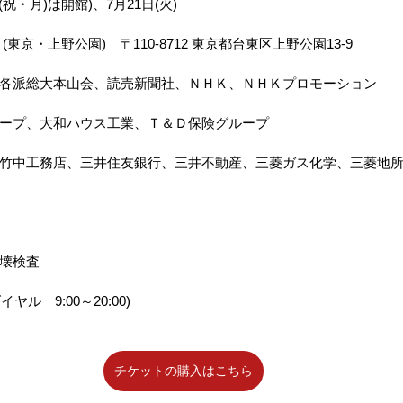
祝・月)は開館)、7月21日(火)
東京・上野公園)　〒110-8712 東京都台東区上野公園13-9
各派総大本山会、読売新聞社、ＮＨＫ、ＮＨＫプロモーション
ープ、大和ハウス工業、Ｔ＆Ｄ保険グループ
竹中工務店、三井住友銀行、三井不動産、三菱ガス化学、三菱地
壊検査
ダイヤル　9:00～20:00)
チケットの購入はこちら