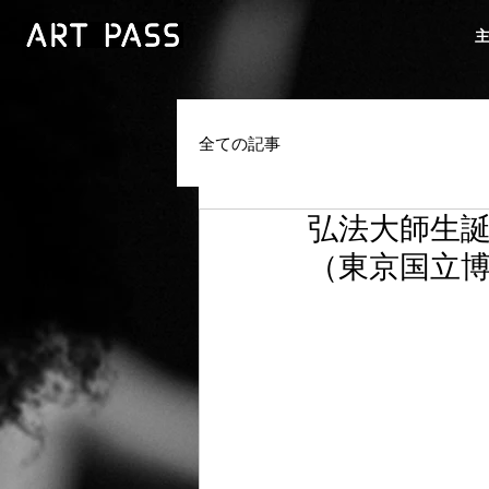
全ての記事
弘法大師生誕
（東京国立