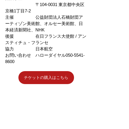
　　　　　　　〒104-0031 東京都中央区
京橋1丁目7-2
主催　　　　　公益財団法人石橋財団ア
ーティゾン美術館、オルセー美術館、日
本経済新聞社、NHK
後援　　　　　在日フランス大使館 / アン
スティチュ・フランセ
協力　　　　　日本航空
お問い合わせ　ハローダイヤル050-5541-
8600
チケットの購入はこちら
 ―風景への問いかけ」会期2026年2月7日
(土)～5月24日(日)開館時間10:00～18:00 
(展覧会名モネ没後 100 年「クロード・モ
ネ ― 風景への問いかけ」会期2026年2月7
日(土)～5月24日(日)開館時間10:00～
18:00 (最終入場は17:30まで)3月20日を除
く金曜日と5月2日、9日、16日、23日( 土 )