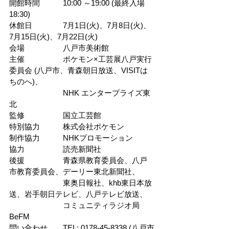
開館時間　　　10:00 ～19:00 (最終入場
18:30)
休館日　　　　
7月1日(火)、7月8日(火)、
7月15日(火)、7月22日(火)
会場　　　　　
八戸市美術館
主催　　　　　
ポケモン×工芸展八戸実行
委員会 (八戸市、青森朝日放送、VISITは
ちのへ)、
　　　　　　　NHK エンタープライズ東
北
監修　　　　　
国立工芸館
特別協力　　　
株式会社ポケモン
制作協力　　　
NHKプロモーション
協力　　　　　
読売新聞社
後援　　　　　
青森県教育委員会、八戸
市教育委員会、デーリー東北新聞社、
　　　　　　　東奥日報社、khb東日本放
送、岩手朝日テレビ、八戸テレビ放送、
　　　　　　　コミュニティラジオ局
BeFM
問い合わせ　　
TEL: 0178-45-8338 (八戸市