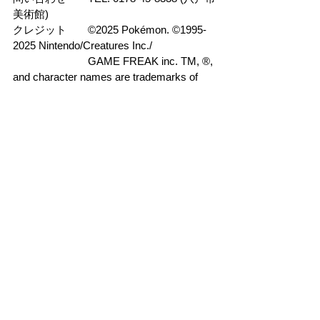
美術館)
クレジット　　
©2025 Pokémon. ©1995-
2025 Nintendo/Creatures Inc./
　　　　　　　GAME FREAK inc. TM, ®, 
and character names are trademarks of 
Nintendo.
※
チケットの販売は終了いたしまし
た。
Private Policy
Special Commercial Code Notation
Website Terms
Terms of Service
SNS Operation Guidelines