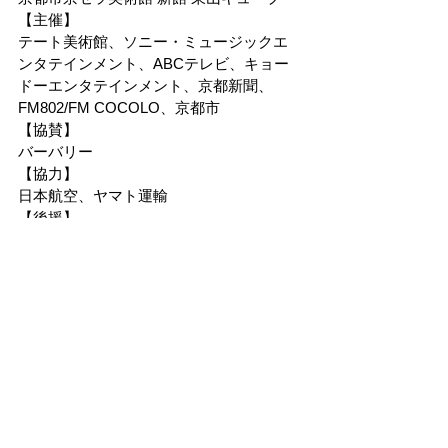
【主催】
テート美術館、ソニー・ミュージックエ
ンタテインメント、ABCテレビ、キョー
ドーエンタテインメント、京都新聞、
FM802/FM COCOLO、京都市
【協賛】
バーバリー
【協力】
日本航空、ヤマト運輸
【後援】
ブリティッシュ・カウンシル
【お問合せ】
京都市京セラ美術館 075-771-4334 (10:00 
～18:00）
チケットの購入はこちら