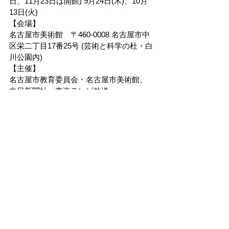
日、11月23日は開館) 9月24日(木)、10月
13日(火)
【会場】
名古屋市美術館　〒460-0008 名古屋市中
区栄二丁目17番25号 (芸術と科学の杜・白
川公園内)
【主催】
名古屋市教育委員会・名古屋市美術館、
中日新聞社、東海テレビ放送
【後援】
ドイツ連邦共和国総領事館、名古屋市立
小中学校PTA協議会
チケットの購入はこちら
送後援ドイツ連 邦 共 和国 総 領 事 館 、
名古屋 市 立 小中学 校 P TA 協 議 
個人情報保護方針
特定商取引法に基づく表記