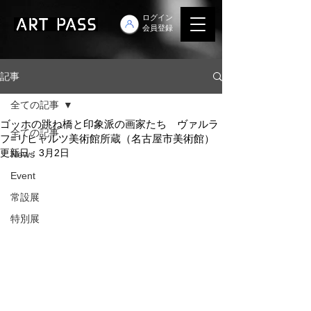
ログイン
会員登録
記事
全ての記事
ゴッホの跳ね橋と印象派の画家たち ヴァルラ
全ての記事
フ=リヒャルツ美術館所蔵（名古屋市美術館）
更新日：
3月2日
News
Event
常設展
特別展