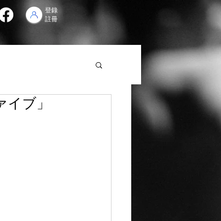
登錄
註冊
ァイブ」