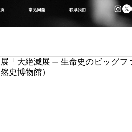
主页
常见问题
联系我们
展「大絶滅展 ─ 生命史のビッグフ
自然史博物館）